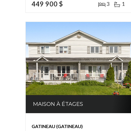
449 900 $
3
1
MAISON À ÉTAGES
GATINEAU (GATINEAU)