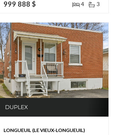
999 888 $
4
3
DUPLEX
LONGUEUIL (LE VIEUX-LONGUEUIL)