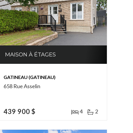
MAISON À ÉTAGES
GATINEAU (GATINEAU)
658 Rue Asselin
439 900 $
4
2